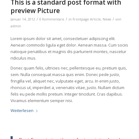
This is a standard post format with
preview Picture
/
/
/
Januar 14, 2012
0 Kommentare
in
Frontpage Article
,
News
von
admin
Lorem ipsum dolor sit amet, consectetuer adipiscing elit.
Aenean commodo ligula eget dolor. Aenean massa. Cum sociis
natoque penatibus et magnis dis parturient montes, nascetur
ridiculus mus.
Donec quam felis, ultricies nec, pellentesque eu, pretium quis,
sem. Nulla consequat massa quis enim. Donec pede justo,
fringilla vel, aliquet nec, vulputate eget, arcu. In enim justo,
rhoncus ut, imperdiet a, venenatis vitae, justo. Nullam dictum
felis eu pede mollis pretium. Integer tincidunt. Cras dapibus.
Vivamus elementum semper nisi.
Weiterlesen