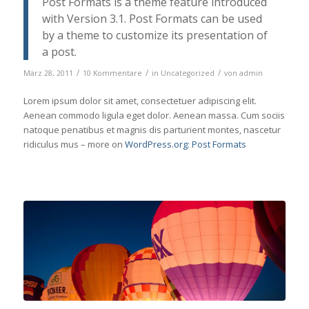
Post Formats is a theme feature introduced
with Version 3.1. Post Formats can be used
by a theme to customize its presentation of
a post.
/
/
/
März 28, 2011
10 Kommentare
in
Uncategorized
von
admin
Lorem ipsum dolor sit amet, consectetuer adipiscing elit.
Aenean commodo ligula eget dolor. Aenean massa. Cum sociis
natoque penatibus et magnis dis parturient montes, nascetur
ridiculus mus – more on
WordPress.org: Post Formats