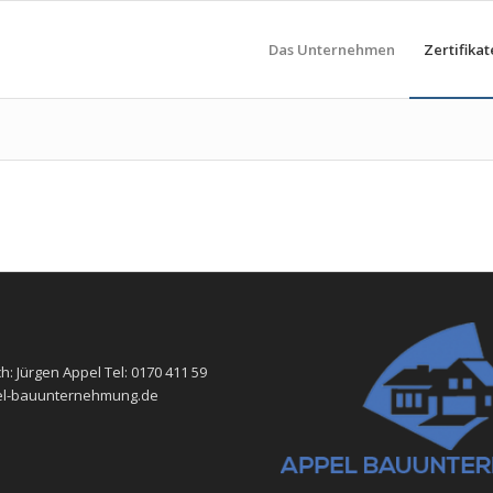
Das Unternehmen
Zertifikat
h: Jürgen Appel Tel: 0170 411 59
-bauunternehmung.de ​