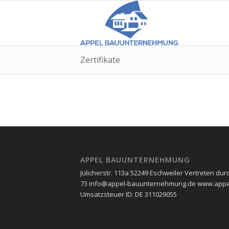
Zertifikate
APPEL BAUUNTERNEHMUNG
Jülicherstr. 113a 52249 Eschweiler Vertreten durc
73 info@appel-bauunternehmung.de www.appel
Umsatzsteuer ID: ​DE 311029055