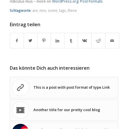
ridiculus mus – more on
WordPress.org: Post Formats
Schlagworte:
are
,
nice
,
some
,
tags
,
these
Eintrag teilen
Das könnte Dich auch interessieren
This is a post with post format of type Link
Another title for our pretty cool blog