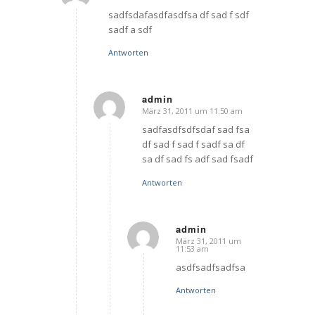
sagte:
sadfsdafasdfasdfsa df sad f sdf
sadf a sdf
Antworten
admin
März 31, 2011 um 11:50 am
sagte:
sadfasdfsdfsdaf sad fsa
df sad f sad f sadf sa df
sa df sad fs adf sad fsadf
Antworten
admin
März 31, 2011 um
sagte:
11:53 am
asdfsadfsadfsa
Antworten