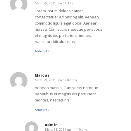
März 29, 2011 um 11:33 am
sagte:
Lorem ipsum dolor sit amet,
consectetuer adipiscing elit. Aenean
commodo ligula eget dolor. Aenean
massa. Cum sociis natoque penatibus
et magnis dis parturient montes,
nascetur ridiculus mus.
Antworten
Marcus
März 29, 2011 um 12:02 pm
sagte:
Aenean massa. Cum sociis natoque
penatibus et magnis dis parturient
montes, nascetur ri
Antworten
admin
März 31, 2011 um 11:49 am