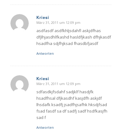
Kriesi
März 31, 2011 um 12:09 pm
sagte:
asdfasdf asdfkhljsdahfl askjdfhas
dfjlhjasdhlfkashd hasldfjkash dfhjkasdf
hsadfha sdjfhjksad fhasdbfjasdf
Antworten
Kriesi
März 31, 2011 um 12:09 pm
sagte:
sdfasdkjfsdahf sadjklf hasdjfk
hsadfhsal dfjkasdhf kasjdfh askjdf
lhsdafk ksadfj jsadfhjsafhk hksdjfsad
fsad fasdf sa df sadfj sadf hsdfkasjfh
sad f
Antworten